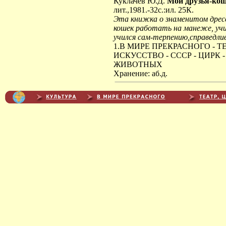
Куклачев Ю.Д.
Мои друзья-ко
лит.,1981.-32с.:ил. 25К.
Эта книжка о знаменитом дресс
кошек работать на манеже, уч
учился сам-терпению,справедли
1.В МИРЕ ПРЕКРАСНОГО - 
ИСКУССТВО - СССР - ЦИРК
ЖИВОТНЫХ
Хранение: аб.д.