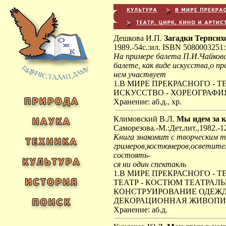
Дешкова И.П.
Загадки Терпси
1989.-54с.:ил. ISBN 5080003251:
На примере балета П.И.Чайковс
балете, как виде искусства,о пр
нем участвует
1.В МИРЕ ПРЕКРАСНОГО - 
ИСКУССТВО - ХОРЕОГРАФИЯ 
Хранение: аб.д., хр.
Климовский В.Л.
Мы идем за 
Саморезова.-М.:Дет.лит.,1982.-12
Книга знакомит с творческим т
гримеров,костюмеров,осветите
состоять-
ся ни один спектакль
1.В МИРЕ ПРЕКРАСНОГО - 
ТЕАТР - КОСТЮМ ТЕАТРАЛЬ
КОНСТРУИРОВАНИЕ ОДЕЖД
ДЕКОРАЦИОННАЯ ЖИВОПИС
Хранение: аб.д.