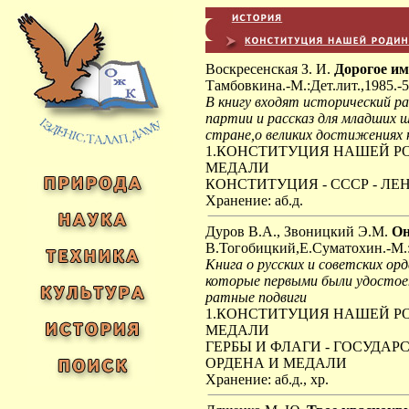
Воскресенская З. И.
Дорогое им
Тамбовкина.-М.:Дет.лит.,1985.-5
В книгу входят исторический р
партии и рассказ для младших 
стране,о великих достижениях
1.КОНСТИТУЦИЯ НАШЕЙ РО
МЕДАЛИ
КОНСТИТУЦИЯ - СССР - ЛЕ
Хранение: аб.д.
Дуров В.А., Звоницкий Э.М.
Он
В.Тогобицкий,Е.Суматохин.-М.:Де
Книга о русских и советских орд
которые первыми были удостое
ратные подвиги
1.КОНСТИТУЦИЯ НАШЕЙ РО
МЕДАЛИ
ГЕРБЫ И ФЛАГИ - ГОСУДАР
ОРДЕНА И МЕДАЛИ
Хранение: аб.д., хр.