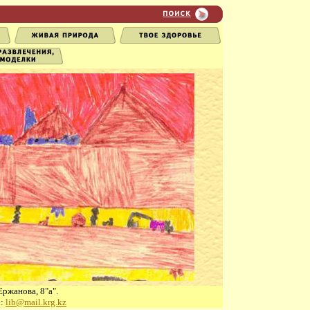
Ержанова, 8"а".
l:
lib@mail.krg.kz