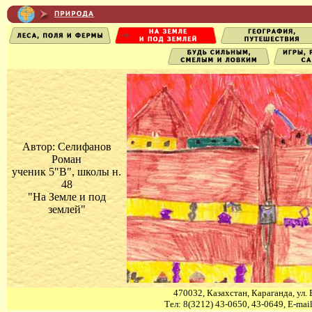
Автор: Селифанов
Роман
ученик 5"В", школы н.
48
"На Земле и под
землей"
470032, Казахстан, Караганда, ул. 
Тел: 8(3212) 43-0650, 43-0649, E-mai