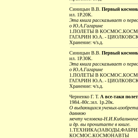
Синицын В.В.
Первый космон
ил. 1Р.20К.
Эта книга рассказывает о перв
о Ю.А.Гагарине
1.ПОЛЕТЫ В КОСМОС.КОС
ГАГАРИН Ю.А. - ЦИОЛКОВС
Хранение: ч/з.д.
Синицын В.В.
Первый космон
ил. 1Р.30К.
Эта книга рассказывает о перв
о Ю.А.Гагарине
1.ПОЛЕТЫ В КОСМОС.КОС
ГАГАРИН Ю.А. - ЦИОЛКОВС
Хранение: ч/з.д.
Черненко Г. Т.
А все-таки поле
1984.-80с.:ил. 1р.20к.
О выдающихся ученых-изобрет
давнюю
мечту человека-Н.И.Кибальчиче
и др. вы прочитаете в книге.
1.ТЕХНИКА(ЗАВОДЫ,ФАБРИК
КОСМОС.КОСМОНАВТЫ