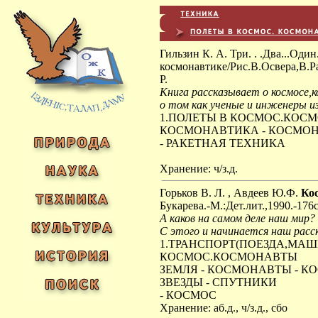
Гильзин К. А. Три. . .Два...Один
космонавтике/Рис.В.Освера,В.Рад
Р.
Книга рассказывает о космосе,
о том как ученые и инженеры 
1.ПОЛЕТЫ В КОСМОС.КОС
КОСМОНАВТИКА - КОСМО
- РАКЕТНАЯ ТЕХНИКА
Хранение: ч/з.д.
Горьков В. Л. , Авдеев Ю.Ф.
Ко
Букарева.-М.:Дет.лит.,1990.-176
А каков на самом деле наш мир?
С этого и начинается наш расск
1.ТРАНСПОРТ(ПОЕЗДА,МАШИ
КОСМОС.КОСМОНАВТЫ
ЗЕМЛЯ - КОСМОНАВТЫ - КО
ЗВЕЗДЫ - СПУТНИКИ
- КОСМОС
Хранение: аб.д., ч/з.д., сбо