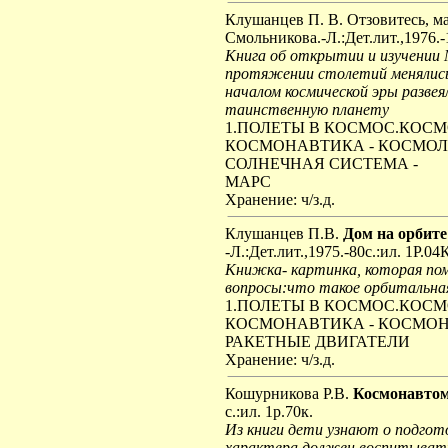
Клушанцев П. В. Отзовитесь, ма
Смольникова.-Л.:Дет.лит.,1976.-
Книга об открытии и изучении 
протяжении столетий менялись 
началом космической эры разве
таинственную планету
1.ПОЛЕТЫ В КОСМОС.КОС
КОСМОНАВТИКА - КОСМОЛО
СОЛНЕЧНАЯ СИСТЕМА -
МАРС
Хранение: ч/з.д.
Клушанцев П.В.
Дом на орбите
-Л.:Дет.лит.,1975.-80с.:ил. 1Р.04
Книжка- картинка, которая п
вопросы:что такое орбитальная
1.ПОЛЕТЫ В КОСМОС.КОС
КОСМОНАВТИКА - КОСМОНА
РАКЕТНЫЕ ДВИГАТЕЛИ
Хранение: ч/з.д.
Кошурникова Р.В.
Космонавтом
с.:ил. 1р.70к.
Из книги дети узнают о подгот
характера должен воспитывать 