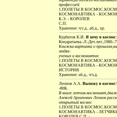
профессией
1.ПОЛЕТЫ В КОСМОС.КОС
КОСМОНАВТИКА - КОСМОНА
К.Э. - КОРОЛЕВ
С.П.
Хранение: ч/з д., аб.д., хр.
Курбатов К.И.
Я хочу в космос
Кондратьева.-Л.:Дет.лит.,1980.-7
Книжка-картинка о прошлом,на
людях-
ученых и космонавтах
1.ПОЛЕТЫ В КОСМОС.КОС
КОСМОНАВТИКА - КОСМОНА
ИСТОРИЯ
Хранение: аб.д., ч/з.д.
Леонов А.А.
Выхожу в космос
-80К.
В книге летчик-космонавт,дваж
Алексей Архипович Леонов расск
открытый космос
1.ПОЛЕТЫ В КОСМОС.КОС
КОСМОНАВТИКА - ЛЕТЧИКИ 
КОРОЛЕВ С.П. -