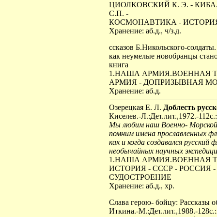
ЦИОЛКОВСКИЙ К. Э. - КИБАЛ
С.П. -
КОСМОНАВТИКА - ИСТОРИЯ
Хранение: аб.д., ч/з.д.
ссказов Б.Никольского-солдаты.
как неумелые новобранцы стано
книга
1.НАША АРМИЯ.ВОЕННАЯ 
АРМИЯ - ДОПРИЗЫВНАЯ МО
Хранение: аб.д.
Озерецкая Е. Л.
Доблесть русск
Киселев.-Л.:Дет.лит.,1972.-112с.
Мы любим наш Военно- Морской 
помним имена прославленных фло
как и когда создавался русски
необычайных научных экспедиц
1.НАША АРМИЯ.ВОЕННАЯ 
ИСТОРИЯ - СССР - РОССИЯ
СУДОСТРОЕНИЕ
Хранение: аб.д., хр.
Слава герою- бойцу: Рассказы 
Иткина.-М.:Дет.лит.,1988.-128с.