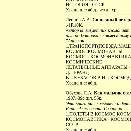
ИСТОРИЯ - СССР
Хранение: аб.д., ч/з.д., хр.
Леонов А.А.
Солнечный ветер
.-1Р.10К.
Автор книги,летчик-космонавт
шла подготовка к совместному п
"Аполлон".
1.ТРАНСПОРТ(ПОЕЗДА,МАШИ
КОСМОС.КОСМОНАВТЫ
КОСМОС - КОСМОНАВТИКА -
КОСМИЧЕСКИЕ
ЛЕТАТЕЛЬНЫЕ АППАРАТЫ - Л
Д. - БРАНД
В. - КУБАСОВ В.Н. - КОСМ
Хранение: аб.д.
Обухова Л.А.
Как мальчик ста
1987.-39с.:ил. 55к.
Эта книга рассказывает о детс
Юрия Алексеевича Гагарина
1.ПОЛЕТЫ В КОСМОС.КОС
КОСМОНАВТИКА - КОСМОНАВ
СССР
Хранение: аб.д.