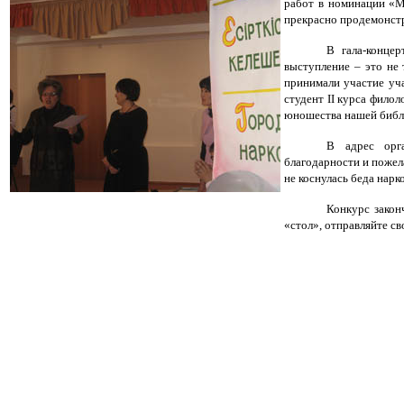
работ в номинации «М
прекрасно продемонст
В гала-конце
выступление – это не 
принимали участие уча
студент II курса фило
юношества нашей библ
В адрес орга
благодарности и пожел
не коснулась беда нарк
Конкурс закон
«стол», отправляйте св