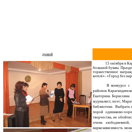
домой
15 октября в Ка
большой буквы. Празд
торжественное
награж
кепілі»- «Город без на
В конкурсе с 
районов Карагандинско
Екатерина Борисовна 
журналист, поэт; Мара
библиотеки.
Выбрать п
порой одинаково-хор
творчества, не обойти
очень злободневной
наркозависимость мож