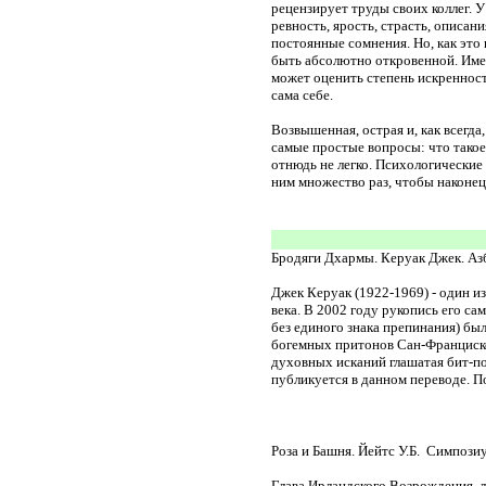
рецензирует труды своих коллег. У
ревность, ярость, страсть, описан
постоянные сомнения. Но, как это 
быть абсолютно откровенной. Имен
может оценить степень искренност
сама себе.
Возвышенная, острая и, как всегд
самые простые вопросы: что такое
отнюдь не легко. Психологические
ним множество раз, чтобы наконе
Бродяги Дхармы. Керуак Джек. Азбу
Джек Керуак (1922-1969) - один и
века. В 2002 году рукопись его с
без единого знака препинания) был
богемных притонов Сан-Франциско
духовных исканий глашатая бит-по
публикуется в данном переводе. П
Роза и Башня. Йейтс У.Б. Симпозиум
Глава Ирландского Возрождения, л