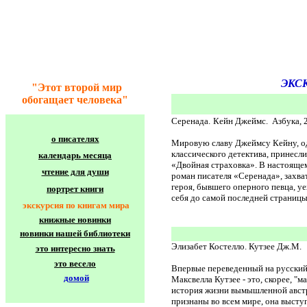
ЭКС
"Этот второй мир
обогащает человека"
Серенада.
Кейн Джеймс. Азбука, 2
о писателях
Мировую славу Джеймсу Кейну, од
классического детектива, принесл
календарь месяца
«Двойная страховка». В настоящем
чтение для души
роман писателя «Серенада», захва
героя, бывшего оперного певца, уе
портрет книги
себя до самой последней страницы
экскурсия по книгам мира
книжные новинки
новинки нашей библиотеки
Элизабет Костелло. Кутзее Дж.М.
это интересно знать
это весело
Впервые переведенный на русский 
домой
Максвелла Кутзее - это, скорее, "
история жизни вымышленной австра
признаны во всем мире, она выступ