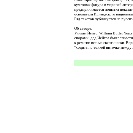
культовая фигура в мировой литер
предпринимается попытка показать 
основателя Ирландского националь
Ряд текстов публикуется на русско
Об авторе:
Уильям Йейтс. William Butler Yeat
спорами: дед Йейтса был ревностн
к религии весьма скептически. Вер
"ходить по тонкой ниточке между в